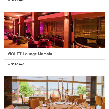
5299
0
VIOLET Lounge Mamaia
5596
0