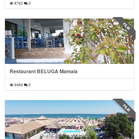
8762
0
FILM
Restaurant BELUGA Mamaia
9484
0
FILM