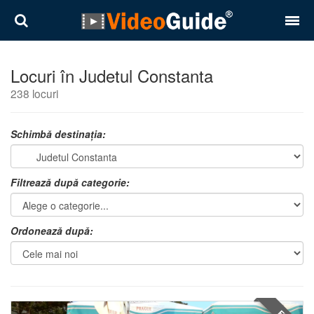
Locuri
Locuri în Judetul Constanta
238 locuri
Destinații
Prețuri
Schimbă destinația:
Contact
Filtrează după categorie:
Despre noi
Reguli de confidentialitate
Ordonează după:
Parteneri
Română
English