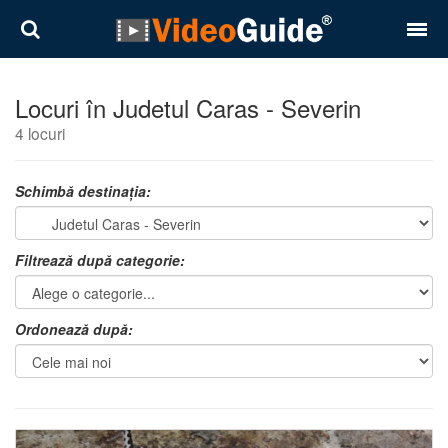
Locuri
Locuri în Judetul Caras - Severin
4 locuri
Destinații
Prețuri
Schimbă destinația:
Contact
Filtrează după categorie:
Despre noi
Reguli de confidentialitate
Ordonează după:
Parteneri
Română
English