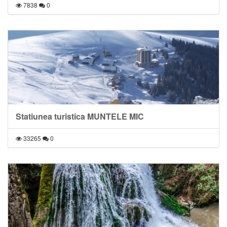
7838
0
Statiunea turistica MUNTELE MIC
33265
0