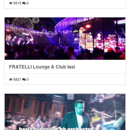
5616
0
FRATELLI Lounge & Club Iasi
6821
0