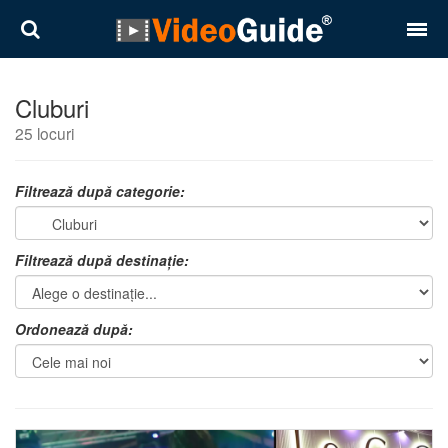
Locuri
Cluburi
25 locuri
Destinații
Prețuri
Filtrează după categorie:
Contact
Filtrează după destinație:
Despre noi
Reguli de confidentialitate
Ordonează după:
Parteneri
Română
English