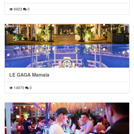
6923
0
LE GAGA Mamaia
14970
0