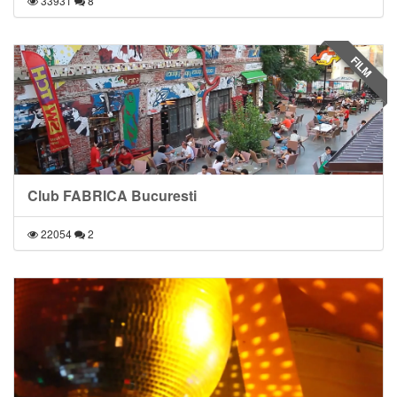
33931
8
FILM
Club FABRICA Bucuresti
22054
2