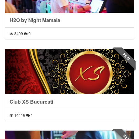
H2O by Night Mamaia
8499
0
FILM
Club XS Bucuresti
14416
1
FILM