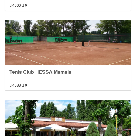
4533
0
Tenis Club HESSA Mamaia
4588
0