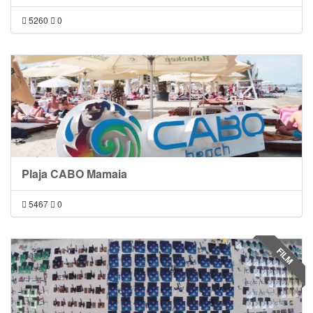
5260
0
Plaja CABO Mamaia
5467
0
FILM