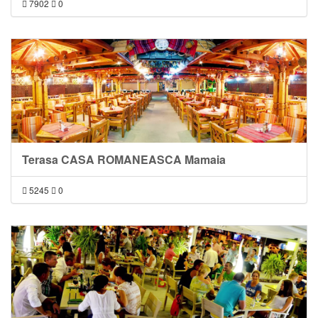
7902
0
Terasa CASA ROMANEASCA Mamaia
5245
0