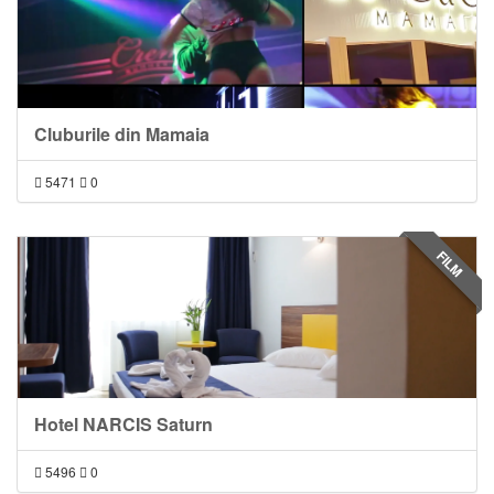
Cluburile din Mamaia
5471
0
FILM
Hotel NARCIS Saturn
5496
0