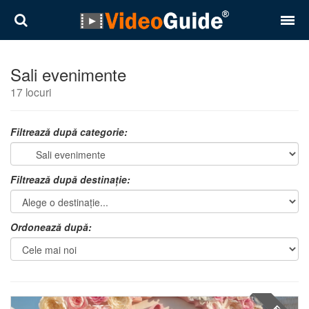
Locuri
Sali evenimente
17 locuri
Destinații
Prețuri
Filtrează după categorie:
Contact
Filtrează după destinație:
Despre noi
Reguli de confidentialitate
Ordonează după:
Parteneri
Română
English