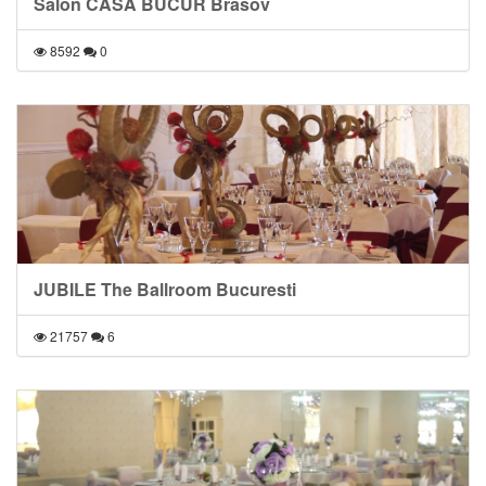
Salon CASA BUCUR Brasov
8592
0
JUBILE The Ballroom Bucuresti
21757
6