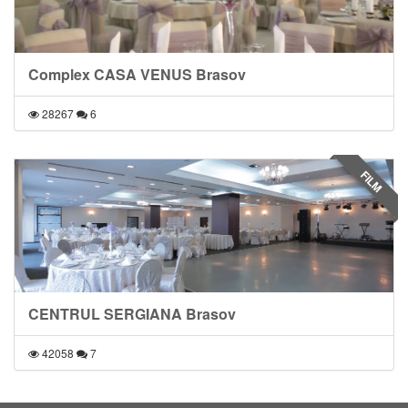
Complex CASA VENUS Brasov
28267
6
FILM
CENTRUL SERGIANA Brasov
42058
7