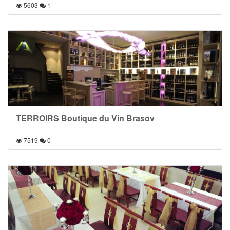
5603
1
TERROIRS Boutique du Vin Brasov
7519
0