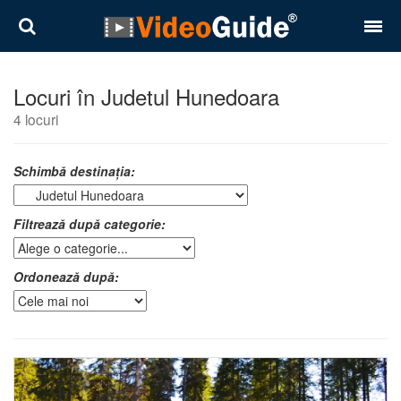
Locuri
Locuri în Judetul Hunedoara
4 locuri
Destinații
Prețuri
Schimbă destinația:
Contact
Filtrează după categorie:
Despre noi
Ordonează după:
Reguli de confidentialitate
Parteneri
Română
English