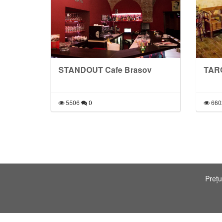
STANDOUT Cafe Brasov
TARO
5506
0
660
Prețu