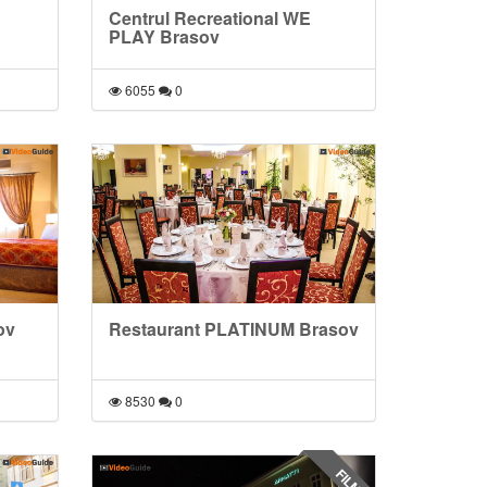
Centrul Recreational WE
PLAY Brasov
6055
0
ov
Restaurant PLATINUM Brasov
8530
0
FILM