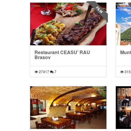
FILM
Restaurant CEASU' RAU
Munt
Brasov
27417
7
315