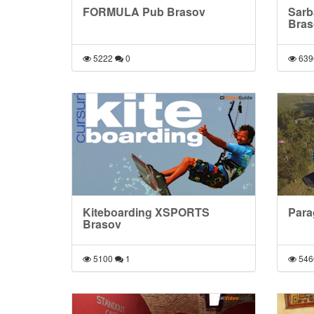
FORMULA Pub Brasov
Sarb
Bras
5222
0
639
Kiteboarding XSPORTS
Para
Brasov
5100
1
546