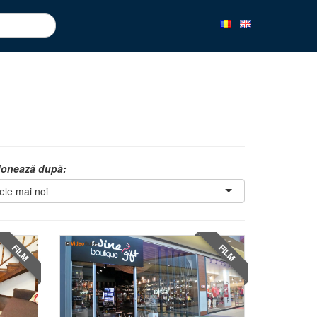
onează după:
ele mai noi
FILM
FILM