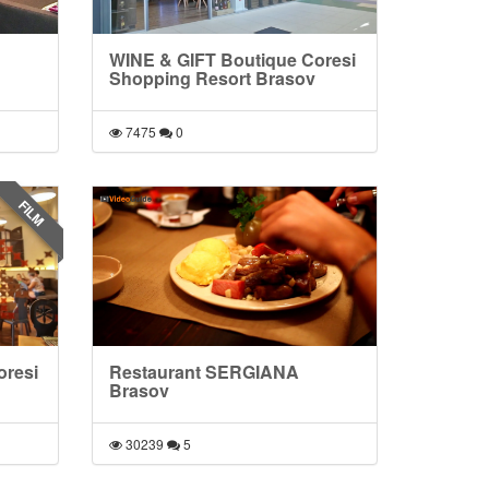
WINE & GIFT Boutique Coresi
Shopping Resort Brasov
7475
0
FILM
resi
Restaurant SERGIANA
Brasov
30239
5