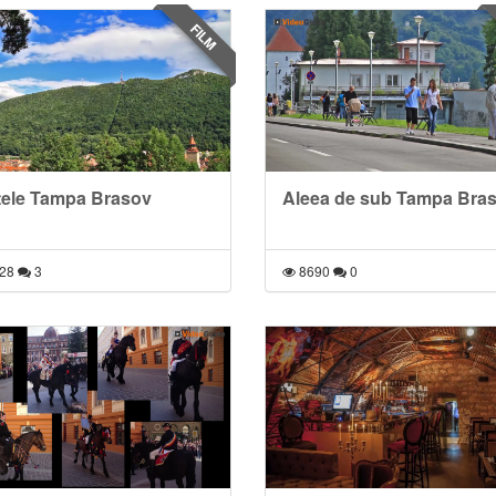
FILM
ele Tampa Brasov
Aleea de sub Tampa Bra
28
3
8690
0