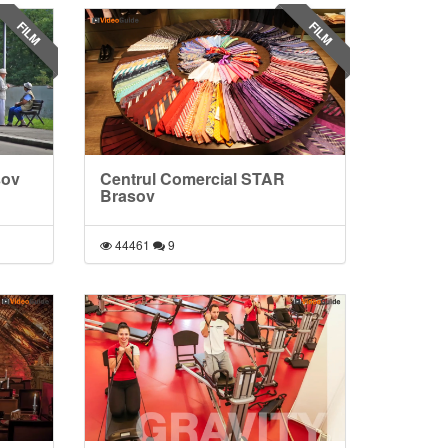
FILM
FILM
sov
Centrul Comercial STAR
Brasov
44461
9