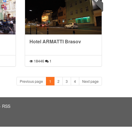
Hotel ARMATTI Brasov
18446
1
Previous page
1
2
3
4
Next page
·
RSS