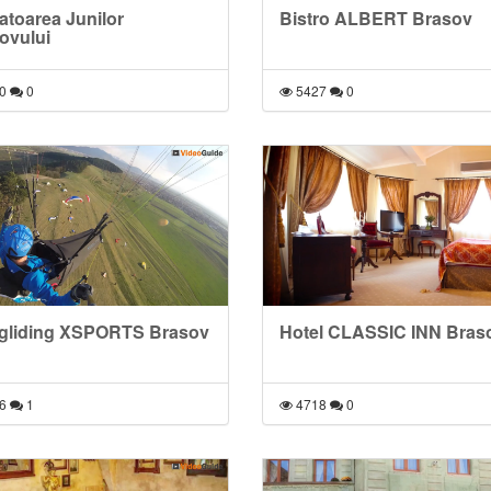
atoarea Junilor
Bistro ALBERT Brasov
ovului
0
0
5427
0
gliding XSPORTS Brasov
Hotel CLASSIC INN Bras
6
1
4718
0