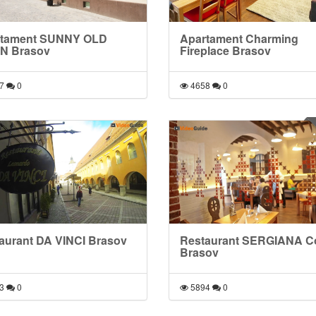
rtament SUNNY OLD
Apartament Charming
N Brasov
Fireplace Brasov
7
0
4658
0
aurant DA VINCI Brasov
Restaurant SERGIANA Co
Brasov
3
0
5894
0