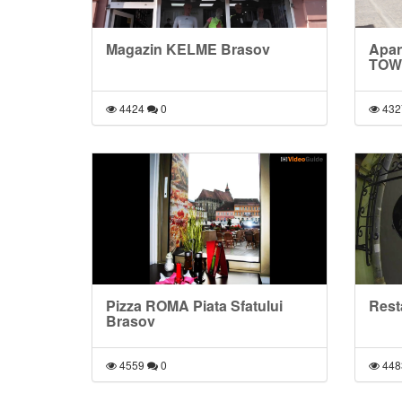
Magazin KELME Brasov
Apa
TOW
4424
0
432
Pizza ROMA Piata Sfatului
Rest
Brasov
4559
0
448