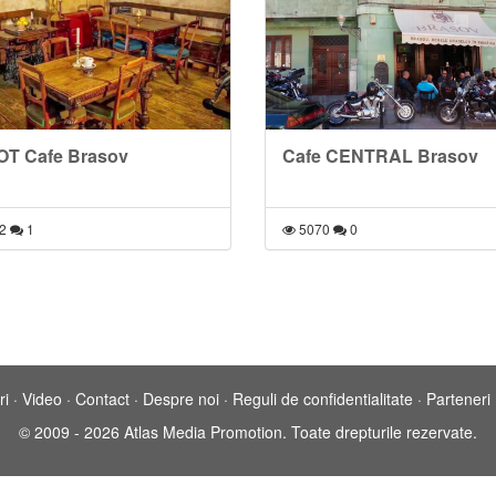
T Cafe Brasov
Cafe CENTRAL Brasov
2
1
5070
0
ri
·
Video
·
Contact
·
Despre noi
·
Reguli de confidentialitate
·
Parteneri
© 2009 - 2026 Atlas Media Promotion. Toate drepturile rezervate.