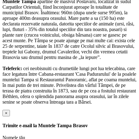
Muntele Tampa
apartine de masivul Postavaru, localizat în sudul
Carpatilor Orientali, fiind înconjurat aproape în totalitate de
municipiul Brasov. Înaltimea: 960m (dupa unele surse 995m), la
aproape 400m deasupra orasului. Mare parte a sa (150 ha) este
declarata rezervatie naturala, datorita speciilor de animale (ursi, râsi,
lupi, fluturi - 35% din totalul speciilor din tara noastra, pasari) si
plante rare (crucea voinicului, obsiga bârsana) care se gasesc pe
acest munte. Pe Tâmpa se poate ajunge pe mai multe cai: exista cele
25 de serpentine, taiate în 1837 de catre Ocolul silvic al Brasovului,
treptele lui Gabony, drumul Cavalerilor, vechi din vremea cetatii
Brasovia sau drumul pentru masina de „la iepure”.
Teleferic:
cei neobisnuiti cu drumetiile lungi pot lua telecabina, care
face legatura între Cabana-restaurant 'Casa Padurarului' de la poalele
muntelui Tampa si Restaurantul Panoramic, aflat pe coama muntelui,
în mai putin de trei minute. Privelistea din vârful Tâmpei, de pe
terasa de piatra construita în 1873, sau de pe cea a fostului restaurant
Béthlen, ofera o splendida panorama asupra orasului, iar în zilele
senine se poate observa întreaga tara a Bârsei.
×
Trimite e-mail la
Muntele Tampa Brasov
Numele tău