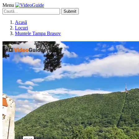
Menu
Submit
Acasă
Locuri
Muntele Tampa Brasov