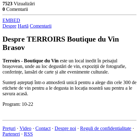
7523
Vizualizări
0
Comentarii
EMBED
Despre
Hartă
Comentarii
Despre
TERROIRS Boutique du Vin
Brasov
Terroirs - Boutique du Vin
este un local inedit în peisajul
brașovean, unde au loc degustări de vin, expoziții de fotografie,
conferințe, lansări de carte și alte evenimente culturale.
Sunteți așteptați într-o atmosferă unică pentru a alege din cele 300 de
etichete de vin pentru a le degusta in locația noastră sau pentru a le
savura acasă.
Program: 10-22
Prețuri
·
Video
·
Contact
·
Despre noi
·
Reguli de confidentialitate
·
Parteneri
·
RSS