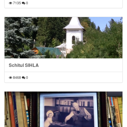
7135
0
Schitul SIHLA
8468
0