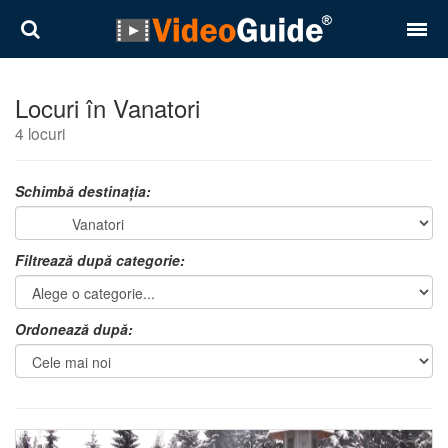
Locuri
Locuri în Vanatori
4 locuri
Destinații
Prețuri
Schimbă destinația:
Contact
Filtrează după categorie:
Despre noi
Reguli de confidentialitate
Ordonează după:
Parteneri
Română
English