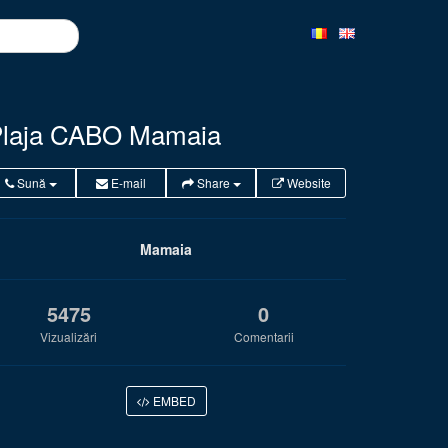
laja CABO Mamaia
Sună
E-mail
Share
Website
Mamaia
5475
0
Vizualizări
Comentarii
EMBED