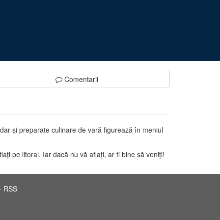
Comentarii
dar şi preparate culinare de vară figurează în meniul
i pe litoral. Iar dacă nu vă aflaţi, ar fi bine să veniţi!
·
RSS