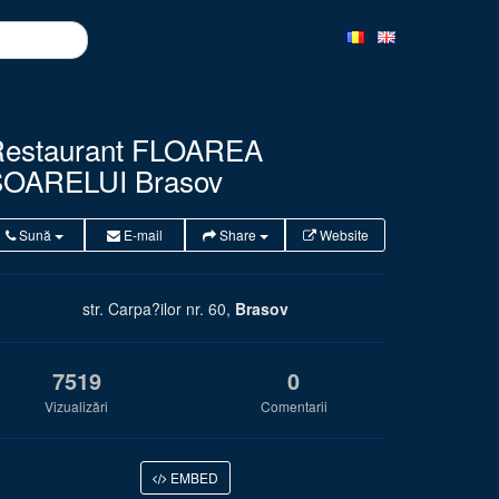
estaurant FLOAREA
SOARELUI Brasov
Sună
E-mail
Share
Website
str. Carpa?ilor nr. 60,
Brasov
7519
0
Vizualizări
Comentarii
EMBED