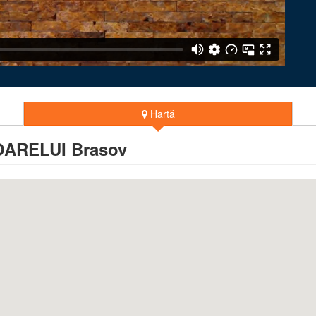
Hartă
OARELUI Brasov