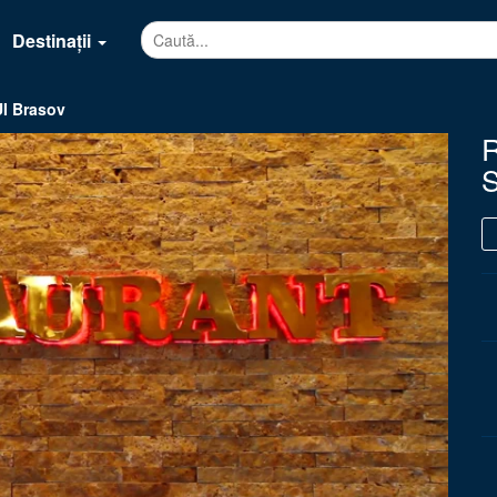
Destinații
I Brasov
R