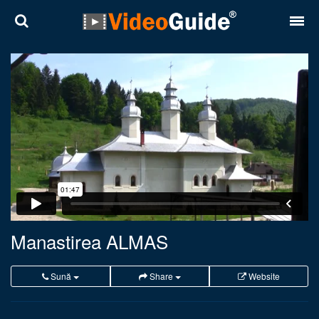
Locuri
Destinații
Prețuri
Contact
Despre noi
Reguli de confidentialitate
Manastirea ALMAS
Parteneri
Sună
Share
Website
Română
English