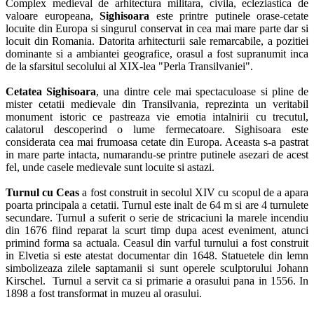
Complex medieval de arhitectura militara, civila, ecleziastica de
valoare europeana,
Sighisoara
este printre putinele orase-cetate
locuite din Europa si singurul conservat in cea mai mare parte dar si
locuit din Romania. Datorita arhitecturii sale remarcabile, a pozitiei
dominante si a ambiantei geografice, orasul a fost supranumit inca
de la sfarsitul secolului al XIX-lea "Perla Transilvaniei".
Cetatea Sighisoara
, una dintre cele mai spectaculoase si pline de
mister cetatii medievale din Transilvania, reprezinta un veritabil
monument istoric ce pastreaza vie emotia intalnirii cu trecutul,
calatorul descoperind o lume fermecatoare. Sighisoara este
considerata cea mai frumoasa cetate din Europa. Aceasta s-a pastrat
in mare parte intacta, numarandu-se printre putinele asezari de acest
fel, unde casele medievale sunt locuite si astazi.
Turnul cu Ceas
a fost construit in secolul XIV cu scopul de a apara
poarta principala a cetatii. Turnul este inalt de 64 m si are 4 turnulete
secundare. Turnul a suferit o serie de stricaciuni la marele incendiu
din 1676 fiind reparat la scurt timp dupa acest eveniment, atunci
primind forma sa actuala. Ceasul din varful turnului a fost construit
in Elvetia si este atestat documentar din 1648. Statuetele din lemn
simbolizeaza zilele saptamanii si sunt operele sculptorului Johann
Kirschel. Turnul a servit ca si primarie a orasului pana in 1556. In
1898 a fost transformat in muzeu al orasului.