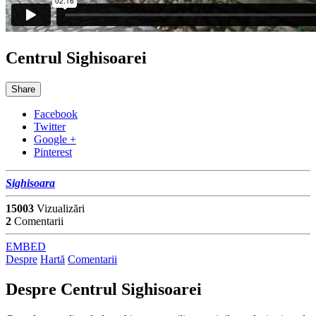
Centrul Sighisoarei
Share
Facebook
Twitter
Google +
Pinterest
Sighisoara
15003
Vizualizări
2
Comentarii
EMBED
Despre
Hartă
Comentarii
Despre
Centrul Sighisoarei