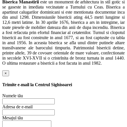
Biserica Manastirii
este un monument de arhitectura in stil gotic si
se gaseste in imediata vecinatate a Turnului cu Ceas. Biserica a
apartinut calugarilor dominicani si este mentionata documentar inca
din anul 1298. Dimensiunile bisericii ating 44,5 metri lungime si
12,6 metri latime. In 30 aprilie 1676, biserica a ars in intregime, iar
toate piesele de mobilier dateaza din anii de dupa incendiu. Biserica
a fost refacuta prin efortul financiar al cetatenilor. Turnul si clopotul
bisericii au fost construite in anul 1677, si au fost captusite cu tabla
in anul 1956. In aceasta biserica se afla unul dintre putinele altare
transilvanene ale barocului timpuriu. Patrimoniul bisericii detine,
printre altele, 39 de covoare orientale de mare valoare, confectionate
in secolele XVI-XVII si o cristelnita de bronz turnata in anul 1440.
O ultima restaurare a bisericii a fost facuta in anul 1982.
×
Trimite e-mail la
Centrul Sighisoarei
Numele tău
Adresa de e-mail
Mesajul tău