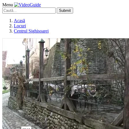
Menu
Submit
Acasă
Locuri
Centrul Sighisoarei