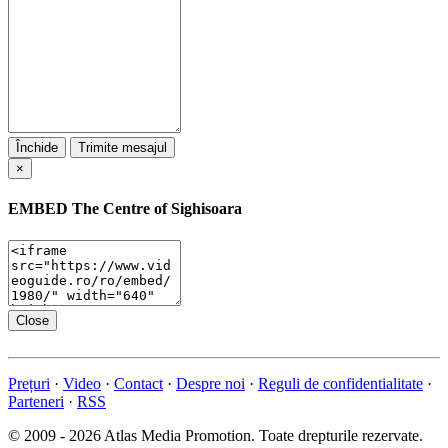
Închide
Trimite mesajul
×
EMBED
The Centre of Sighisoara
Close
Prețuri
·
Video
·
Contact
·
Despre noi
·
Reguli de confidentialitate
·
Parteneri
·
RSS
© 2009 - 2026 Atlas Media Promotion. Toate drepturile rezervate.