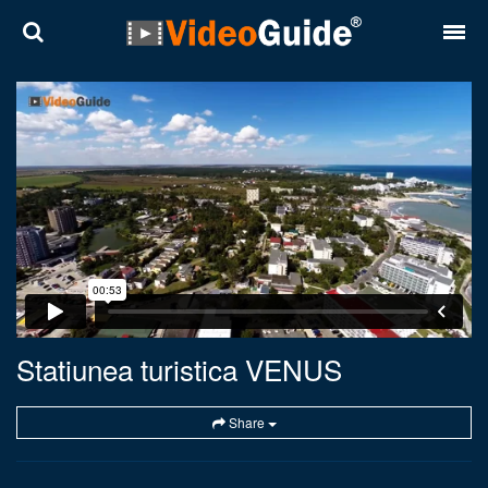
Locuri
Destinații
Prețuri
Contact
Despre noi
Reguli de confidentialitate
Statiunea turistica VENUS
Parteneri
Share
Română
English