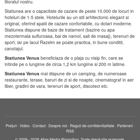
litoralul nostru.
Statiunea are o capacitate de cazare de peste 10.000 de locuri in
hoteluri de 1-5 stele. Hotelurile au un stil arhitectonic elegant si
original, oferind spatii de cazare confortabile, cu dotari moderne.
Statiunea dispune de baze de tratament (bazine cu apa
mezotermala sulfuroasa, bai de namol, sali de masaj), terenuri de
sport, iar pe lacul Razelm se poate practica, in bune conditii,
canotajul.
Statiunea Venus
beneficiaza de o plaja cu nisip fin, care se
intinde pe o lungime de circa 1,2 km lungime si 200 m latime.
Statiunea Venus
mai dispune de un camping, de numeroase
restaurante, terase, baruri de zi si de noapte, cinematograf in aer
liber, gradini de vara, terenuri de sport, discoteci etc.
Prețuri
·
Video
·
Contact
·
Despre noi
·
Reguli de confidentialitate
·
Parteneri
·
RSS
© 2009 - 2026 Atlas Media Promotion. Toate drepturile rezervate.