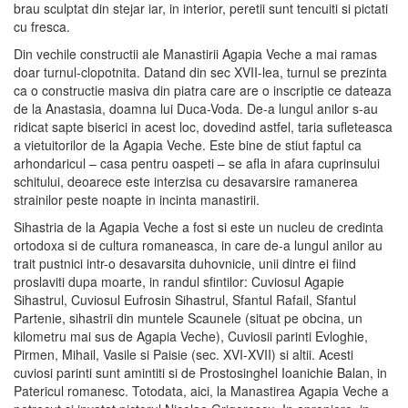
brau sculptat din stejar iar, in interior, peretii sunt tencuiti si pictati
cu fresca.
Din vechile constructii ale Manastirii Agapia Veche a mai ramas
doar turnul-clopotnita. Datand din sec XVII-lea, turnul se prezinta
ca o constructie masiva din piatra care are o inscriptie ce dateaza
de la Anastasia, doamna lui Duca-Voda. De-a lungul anilor s-au
ridicat sapte biserici in acest loc, dovedind astfel, taria sufleteasca
a vietuitorilor de la Agapia Veche. Este bine de stiut faptul ca
arhondaricul – casa pentru oaspeti – se afla in afara cuprinsului
schitului, deoarece este interzisa cu desavarsire ramanerea
strainilor peste noapte in incinta manastirii.
Sihastria de la Agapia Veche a fost si este un nucleu de credinta
ortodoxa si de cultura romaneasca, in care de-a lungul anilor au
trait pustnici intr-o desavarsita duhovnicie, unii dintre ei fiind
proslaviti dupa moarte, in randul sfintilor: Cuviosul Agapie
Sihastrul, Cuviosul Eufrosin Sihastrul, Sfantul Rafail, Sfantul
Partenie, sihastrii din muntele Scaunele (situat pe obcina, un
kilometru mai sus de Agapia Veche), Cuviosii parinti Evloghie,
Pirmen, Mihail, Vasile si Paisie (sec. XVI-XVII) si altii. Acesti
cuviosi parinti sunt amintiti si de Prostosinghel Ioanichie Balan, in
Patericul romanesc. Totodata, aici, la Manastirea Agapia Veche a