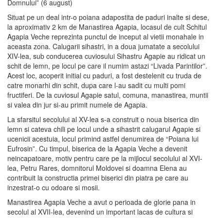
Domnului” (6 august)
Situat pe un deal intr-o poiana adapostita de paduri inalte si dese,
la aproximativ 2 km de Manastirea Agapia, locasul de cult Schitul
Agapia Veche reprezinta punctul de inceput al vietii monahale in
aceasta zona. Calugarii sihastri, in a doua jumatate a secolului
XIV-lea, sub conducerea cuviosului Sihastru Agapie au ridicat un
schit de lemn, pe locul pe care il numim astazi “Livada Parintilor”.
Acest loc, acoperit initial cu paduri, a fost destelenit cu truda de
catre monarhi din schit, dupa care l-au sadit cu multi pomi
fructiferi. De la cuviosul Agapie satul, comuna, manastirea, muntii
si valea din jur si-au primit numele de Agapia.
La sfarsitul secolului al XV-lea s-a construit o noua biserica din
lemn si cateva chili pe locul unde a sihastrit calugarul Agapie si
ucenicii acestuia, locul primind astfel denumirea de “Poiana lui
Eufrosin”. Cu timpul, biserica de la Agapia Veche a devenit
neincapatoare, motiv pentru care pe la mijlocul secolului al XVI-
lea, Petru Rares, domnitorul Moldovei si doamna Elena au
contribuit la constructia primei biserici din piatra pe care au
inzestrat-o cu odoare si mosii.
Manastirea Agapia Veche a avut o perioada de glorie pana in
secolul al XVII-lea, devenind un important lacas de cultura si