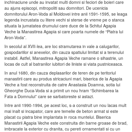
inchinaciune unde au invatat multi domni si feciori de boieri care
au ajuns episcopi, mitropoliti sau domnitori. De ucenicia
domnitorului Aron-Voda al Moldovei intre anii 1591-1595, se leaga
legenda incrustata cu litere vechi si sterse de vreme pe o stanca
situata la jumatatea drumului care duce de la Schitul Agapia
Veche la Manastirea Agapia si care poarta numele de “Piatra lui
Aron-Voda”.
In secolul al XVII-lea, are loc stramutarea in vale a calugarilor,
gospodariilor si anexelor, din cauza spatiului limitat si a terenului
instabil. Astfel, Manastirea Agapia Veche ramane o sihastrie, un
locas de cult al batranilor iubitori de liniste si viata pustniceasca.
In anul 1680, din cauza deplasarilor de teren de pe teritoriul
manastirii care au produs stricaciuni mari, biserica de la Agapia
Veche a fost reconstruita de catre Anastasia Doamna, sotia lui
Gheorghe Duca-Voda si a primit un nou hram “Schimbarea la
Fata a Domnului” care se sarbatoreste si astazi.
Intre anii 1990-1994, pe acest loc, s-a construit un nou lacas mult
mai inalt si incapator, care are temelie de beton armat si este
placat cu piatra bine implantata in roca muntelui. Biserica
Manastirii Agapia Veche este construita din barne groase de brad,
imbracate la exterior cu dranita, cu pereti ornamentati si cu un