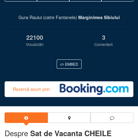
Gura Raului (catre Fantanele)
Marginimea Sibiului
22100
3
Vizualizări
Comentarii
EMBED
Rezervă acum prin
Despre
Sat de Vacanta CHEILE