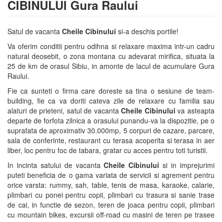
CIBINULUI Gura Raului
Satul de vacanta
Cheile Cibinului
si-a deschis portile!
Va oferim conditii pentru odihna si relaxare maxima intr-un cadru
natural deosebit, o zona montana cu adevarat mirifica, situata la
25 de km de orasul Sibiu, in amonte de lacul de acumulare Gura
Raului.
Fie ca sunteti o firma care doreste sa tina o sesiune de team-
building, fie ca va doriti cateva zile de relaxare cu familia sau
alaturi de prieteni, satul de vacanta
Cheile Cibinului
va asteapta
departe de forfota zilnica a orasului punandu-va la dispozitie, pe o
suprafata de aproximativ 30.000mp, 5 corpuri de cazare, parcare,
sala de conferinte, restaurant cu terasa acoperita si terasa in aer
liber, loc pentru foc de tabara, gratar cu acces pentru toti turistii.
In incinta satului de vacanta
Cheile Cibinului
si in imprejurimi
puteti beneficia de o gama variata de servicii si agrement pentru
orice varsta: rummy, sah, table, tenis de masa, karaoke, calarie,
plimbari cu ponei pentru copii, plimbari cu trasura si sanie trase
de cai, in functie de sezon, teren de joaca pentru copii, plimbari
cu mountain bikes, excursii off-road cu masini de teren pe trasee