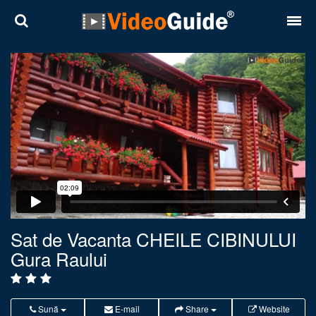
Locuri
Destinații
Prețuri
Contact
Despre noi
Reguli de confidentialitate
Sat de Vacanta CHEILE CIBINULUI
Gura Raului
Parteneri
Română
English
Sună
E-mail
Share
Website