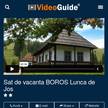
Locuri
Destinații
Prețuri
Contact
Despre noi
Reguli de confidentialitate
Sat de vacanta BOROS Lunca de
Jos
Parteneri
Română
English
Sună
E-mail
Share
Website