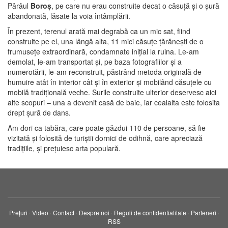
Pârâul
Boroş
, pe care nu erau construite decat o căsuţă şi o şură
abandonată, lăsate la voia întâmplării.
În prezent, terenul arată mai degrabă ca un mic sat, fiind
construite pe el, una lângă alta, 11 mici căsuţe ţărăneşti de o
frumuseţe extraordinară, condamnate iniţial la ruina. Le-am
demolat, le-am transportat şi, pe baza fotografiilor şi a
numerotării, le-am reconstruit, păstrând metoda originală de
humuire atât în interior cât şi în exterior şi mobilând căsuţele cu
mobilă tradiţională veche. Surile construite ulterior deservesc aici
alte scopuri – una a devenit casă de baie, iar cealalta este folosita
drept şură de dans.
Am dori ca tabăra, care poate găzdui 110 de persoane, să fie
vizitată şi folosită de turiştii dornici de odihnă, care apreciază
tradiţiile, şi preţuiesc arta populară.
Prețuri
·
Video
·
Contact
·
Despre noi
·
Reguli de confidentialitate
·
Parteneri
·
RSS