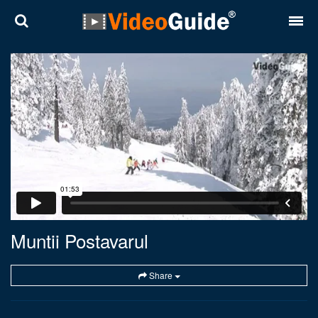
Locuri
Destinații
Prețuri
Contact
Despre noi
Reguli de confidentialitate
Muntii Postavarul
Parteneri
Share
Română
English