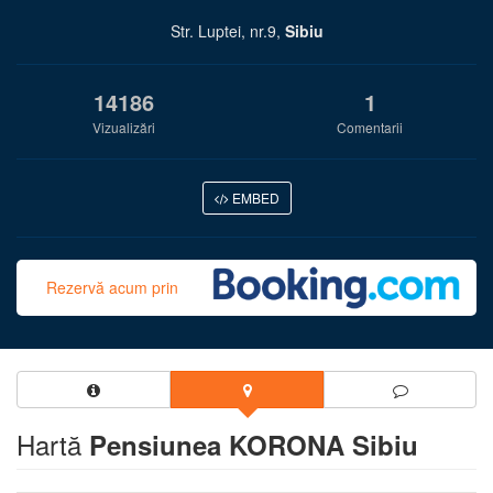
Str. Luptei, nr.9,
Sibiu
14186
1
Vizualizări
Comentarii
EMBED
Rezervă acum prin
Hartă
Pensiunea KORONA Sibiu