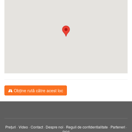
Obține rută către acest loc
Prețuri
·
Video
·
Contact
·
Despre noi
·
Reguli de confidentialitate
·
Parteneri
·
RSS