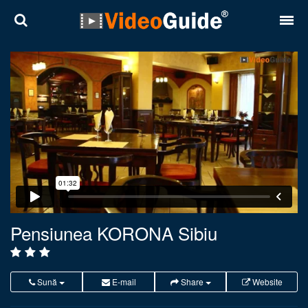
Locuri
Destinații
Prețuri
Contact
Despre noi
Reguli de confidentialitate
Pensiunea KORONA Sibiu
Parteneri
Română
English
Sună
E-mail
Share
Website