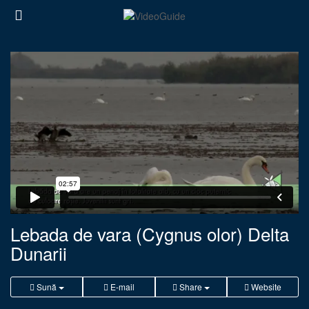
Lebada de vara (Cygnus olor) Delta
Dunarii
Sună
E-mail
Share
Website