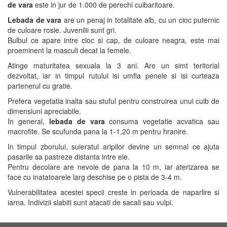
de vara
este in jur de 1.000 de perechi cuibaritoare.
Lebada de vara
are un penaj in totalitate alb, cu un cioc puternic
de culoare rosie. Juvenilii sunt gri.
Bulbul ce apare intre cioc si cap, de culoare neagra, este mai
proeminent la masculi decat la femele.
Atinge maturitatea sexuala la 3 ani. Are un simt teritorial
dezvoltat, iar in timpul rutului isi umfla penele si isi curteaza
partenerul cu gratie.
Prefera vegetatia inalta sau stuful pentru construirea unui cuib de
dimensiuni apreciabile.
In general,
lebada de vara
consuma vegetatie acvatica sau
macrofite. Se scufunda pana la 1-1,20 m pentru hranire.
In timpul zborului, suieratul aripilor devine un semnal ce ajuta
pasarile sa pastreze distanta intre ele.
Pentru decolare are nevoie de pana la 10 m, iar aterizarea se
face cu inatatoarele larg deschise pe o pista de 3-4 m.
Vulnerabilitatea acestei specii creste in perioada de naparlire si
iarna. Indivizii slabiti sunt atacati de sacali sau vulpi.