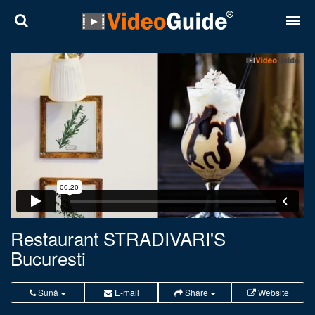
Locuri
Destinații
Prețuri
Contact
Despre noi
Reguli de confidentialitate
Restaurant STRADIVARI'S
Bucuresti
Parteneri
Română
English
Sună
E-mail
Share
Website