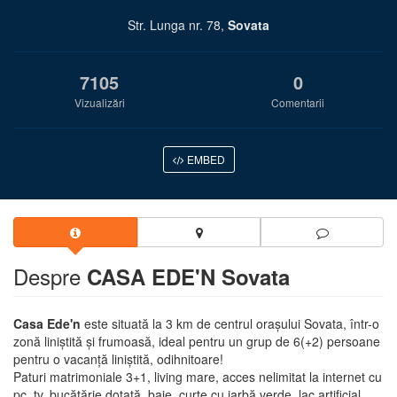
Str. Lunga nr. 78,
Sovata
7105
0
Vizualizări
Comentarii
EMBED
Despre
CASA EDE'N Sovata
Casa Ede'n
este situată la 3 km de centrul orașului Sovata, într-o
zonă liniștită și frumoasă, ideal pentru un grup de 6(+2) persoane
pentru o vacanță liniștită, odihnitoare!
Paturi matrimoniale 3+1, living mare, acces nelimitat la internet cu
pc, tv, bucătărie dotată, baie, curte cu iarbă verde, lac artificial,