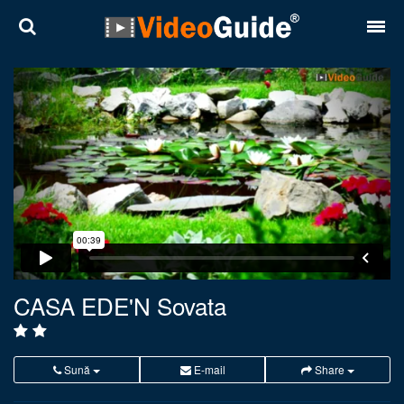
Locuri
Destinații
Prețuri
Contact
Despre noi
Reguli de confidentialitate
CASA EDE'N Sovata
Parteneri
Română
English
Sună
E-mail
Share