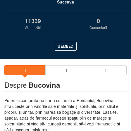
Suceava
11339
0
Vizualizări
Comentarii
EMBED
Despre
Bucovina
Puternic conturată pe harta culturală a României, Bucovina
străluceşte prin valorile sale materiale şi spirituale, prin stilul ei
propriu şi unitar, prin marea sa bogăţie şi diversitate. Lasă-te,
aşadar, atras de farmecul acestui spaţiu plin de măreţie şi
solemnitate şi vino să-i cunoşti oamenii, să-i vezi frumuseţile şi
să-i descoperi misterele!