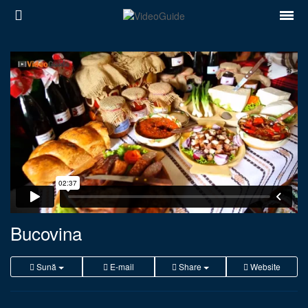
Locuri
Destinații
Prețuri
Contact
Despre noi
Reguli de confidentialitate
Bucovina
Parteneri
Sună
E-mail
Share
Website
Română
English