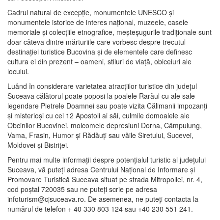
Cadrul natural de excepţie, monumentele UNESCO şi
monumentele istorice de interes naţional, muzeele, casele
memoriale şi colecţiile etnografice, meşteşugurile tradiţionale sunt
doar câteva dintre mărturiile care vorbesc despre trecutul
destinaţiei turistice Bucovina şi de elementele care definesc
cultura ei din prezent – oameni, stiluri de viaţă, obiceiuri ale
locului.
Luând în considerare varietatea atracţiilor turistice din judeţul
Suceava călătorul poate poposi la poalele Rarăul cu ale sale
legendare Pietrele Doamnei sau poate vizita Călimanii impozanţi
şi misterioşi cu cei 12 Apostoli ai săi, culmile domoalele ale
Obcinilor Bucovinei, molcomele depresiuni Dorna, Câmpulung,
Vama, Frasin, Humor şi Rădăuţi sau văile Siretului, Sucevei,
Moldovei şi Bistriţei.
Pentru mai multe informaţii despre potenţialul turistic al judeţului
Suceava, vă puteţi adresa Centrului Naţional de Informare şi
Promovare Turistică Suceava situat pe strada Mitropoliei, nr. 4,
cod poştal 720035 sau ne puteţi scrie pe adresa
infoturism@cjsuceava.ro. De asemenea, ne puteţi contacta la
numărul de telefon + 40 330 803 124 sau +40 230 551 241.