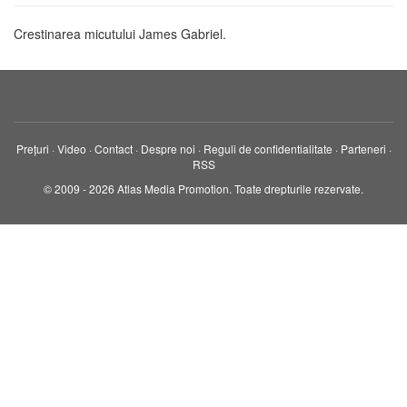
Crestinarea micutului James Gabriel.
Prețuri
·
Video
·
Contact
·
Despre noi
·
Reguli de confidentialitate
·
Parteneri
·
RSS
© 2009 - 2026 Atlas Media Promotion. Toate drepturile rezervate.