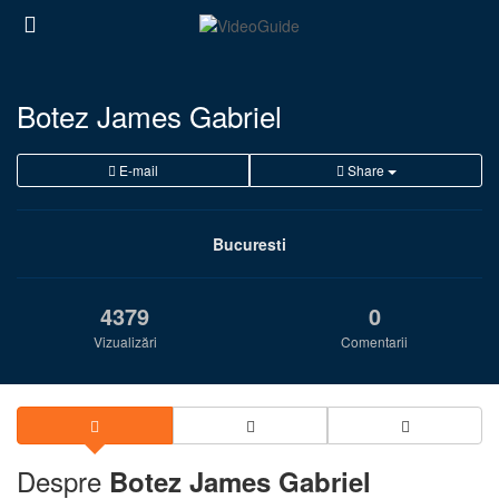
Botez James Gabriel
E-mail
Share
Bucuresti
4379
0
Vizualizări
Comentarii
Despre
Botez James Gabriel