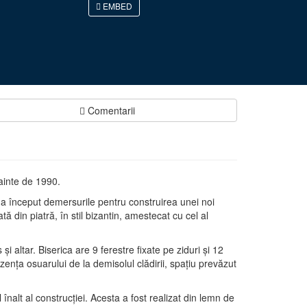
EMBED
Comentarii
ainte de 1990.
 a început demersurile pentru construirea unei noi
ă din piatră, în stil bizantin, amestecat cu cel al
şi altar. Biserica are 9 ferestre fixate pe ziduri şi 12
rezenţa osuarului de la demisolul clădirii, spaţiu prevăzut
alt al construcţiei. Acesta a fost realizat din lemn de