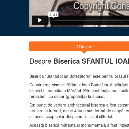
Despre
Despre
Biserica SFANTUL IOA
Biserica “Sfântul Ioan Botezătorul” este pentru oraşul
Construirea bisericii “Sfântul Ioan Botezătorul” Mărăţ
biserici în mahalaua Mărăţei. Prin contribuţia mai multor
renaşterii, cu osuar (gropotniţă) la subsol.
Din punct de vedere architectural biserica a fost construi
ferestre la turnuri, dar şi 4 turle sub formă de ceapă, ca
cu acest scop chiar din planul iniţial al ctitoriei.
Această biserică măreaţă şi monumentală a fost înzestra