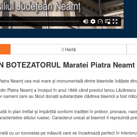
Hartă
N BOTEZATORUL Maratei Piatra Neamt
 Piatra Neamţ cea mai mare şi monumentală dintre bisericile înălţate din
ei din Piatra Neamţ a început în anul 1866 când preotul Iancu Lăzărescu
 oameni care au făcut donaţii substanţiale clădirea bisericii a fost ridicat
tă în plan treflat şi împărţită conform tradiţiei în pridvor, pronaos, naos 
racteristice stilului rusesc. Caracterul unicat al bisericii îl reprezintă p
tă cu un iconostas pe măsură care se încadrează perfect în interiorul în