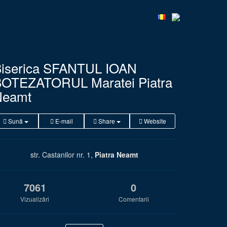
iserica SFANTUL IOAN
OTEZATORUL Maratei Piatra
Neamt
Sună
E-mail
Share
Website
str. Castanilor nr. 1,
Piatra Neamt
7061
0
Vizualizări
Comentarii