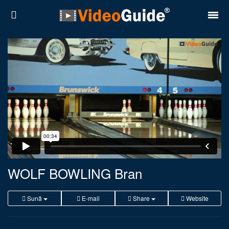
Locuri
Destinații
Prețuri
Contact
Despre noi
Reguli de confidentialitate
WOLF BOWLING Bran
Parteneri
Sună
E-mail
Share
Website
Română
English