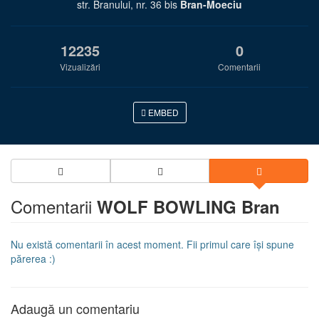
str. Branului, nr. 36 bis
Bran-Moeciu
12235
0
Vizualizări
Comentarii
EMBED
Comentarii
WOLF BOWLING Bran
Nu există comentarii în acest moment. Fii primul care își spune
părerea :)
Adaugă un comentariu