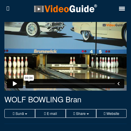
Locuri
Destinații
Prețuri
Contact
Despre noi
Reguli de confidentialitate
WOLF BOWLING Bran
Parteneri
Sună
E-mail
Share
Website
Română
English