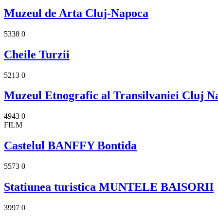
Muzeul de Arta Cluj-Napoca
5338
0
Cheile Turzii
5213
0
Muzeul Etnografic al Transilvaniei Cluj 
4943
0
FILM
Castelul BANFFY Bontida
5573
0
Statiunea turistica MUNTELE BAISORII
3997
0