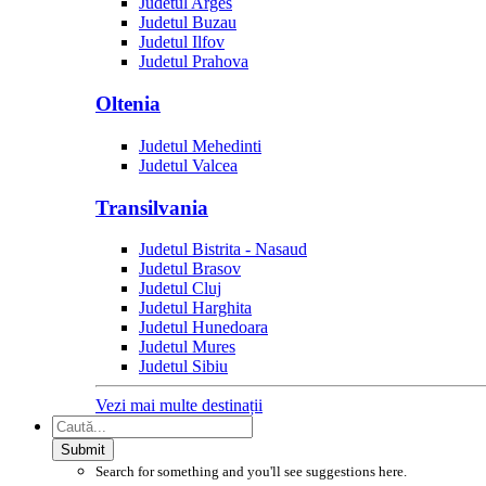
Judetul Arges
Judetul Buzau
Judetul Ilfov
Judetul Prahova
Oltenia
Judetul Mehedinti
Judetul Valcea
Transilvania
Judetul Bistrita - Nasaud
Judetul Brasov
Judetul Cluj
Judetul Harghita
Judetul Hunedoara
Judetul Mures
Judetul Sibiu
Vezi mai multe destinații
Submit
Search for something and you'll see suggestions here.