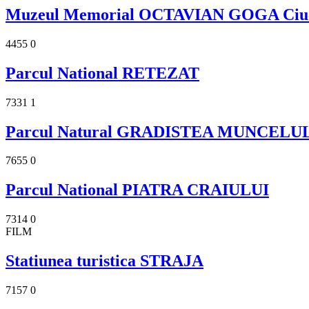
Muzeul Memorial OCTAVIAN GOGA Ciu
4455
0
Parcul National RETEZAT
7331
1
Parcul Natural GRADISTEA MUNCEL
7655
0
Parcul National PIATRA CRAIULUI
7314
0
FILM
Statiunea turistica STRAJA
7157
0