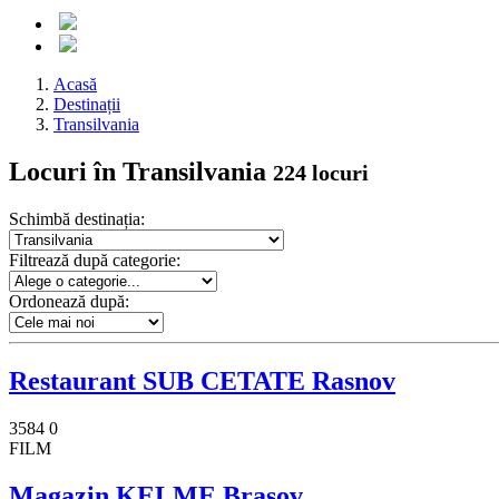
Acasă
Destinații
Transilvania
Locuri în Transilvania
224 locuri
Schimbă destinația:
Filtrează după categorie:
Ordonează după:
Restaurant SUB CETATE Rasnov
3584
0
FILM
Magazin KELME Brasov