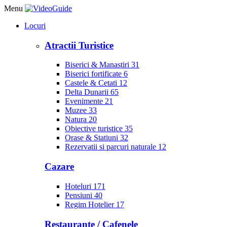
Menu
Locuri
Atractii Turistice
Biserici & Manastiri
31
Biserici fortificate
6
Castele & Cetati
12
Delta Dunarii
65
Evenimente
21
Muzee
33
Natura
20
Obiective turistice
35
Orase & Statiuni
32
Rezervatii si parcuri naturale
12
Cazare
Hoteluri
171
Pensiuni
40
Regim Hotelier
17
Restaurante / Cafenele