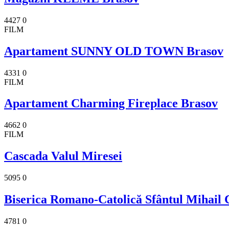
4427
0
FILM
Apartament SUNNY OLD TOWN Brasov
4331
0
FILM
Apartament Charming Fireplace Brasov
4662
0
FILM
Cascada Valul Miresei
5095
0
Biserica Romano-Catolică Sfântul Mihail 
4781
0