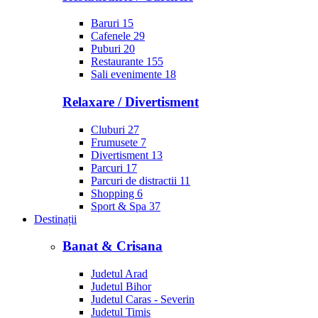
Baruri
15
Cafenele
29
Puburi
20
Restaurante
155
Sali evenimente
18
Relaxare / Divertisment
Cluburi
27
Frumusete
7
Divertisment
13
Parcuri
17
Parcuri de distractii
11
Shopping
6
Sport & Spa
37
Destinații
Banat & Crisana
Judetul Arad
Judetul Bihor
Judetul Caras - Severin
Judetul Timis