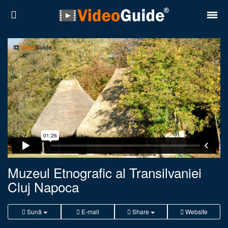
Locuri
Destinații
Prețuri
Contact
Despre noi
Reguli de confidentialitate
Muzeul Etnografic al Transilvaniei
Cluj Napoca
Parteneri
Română
English
Sună
E-mail
Share
Website