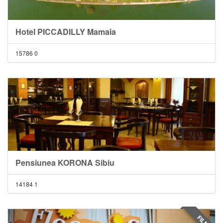
Hotel PICCADILLY Mamaia
15786
0
Pensiunea KORONA Sibiu
14184
1
FILM