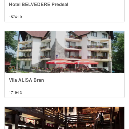
Hotel BELVEDERE Predeal
15741
0
Vila ALISA Bran
17194
3