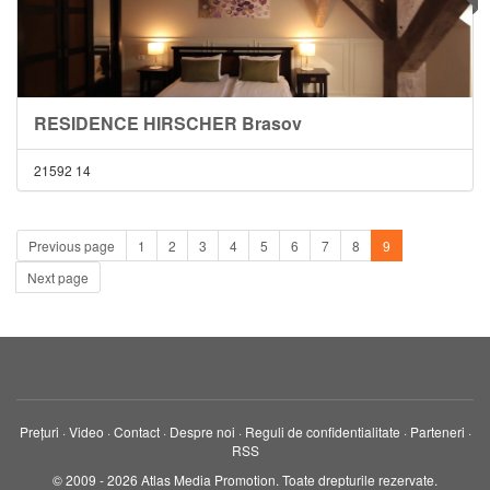
RESIDENCE HIRSCHER Brasov
21592
14
Previous page
1
2
3
4
5
6
7
8
9
Next page
Prețuri
·
Video
·
Contact
·
Despre noi
·
Reguli de confidentialitate
·
Parteneri
·
RSS
© 2009 - 2026 Atlas Media Promotion. Toate drepturile rezervate.