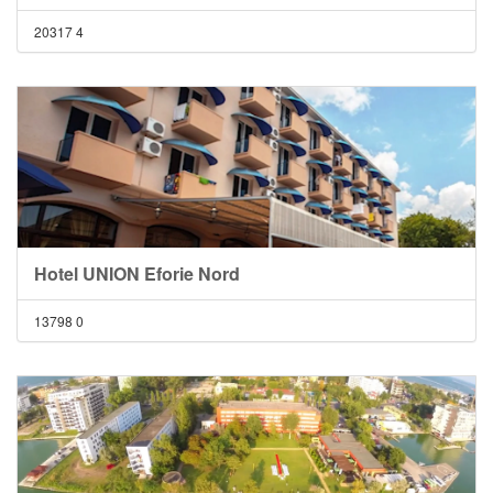
20317
4
Hotel UNION Eforie Nord
13798
0