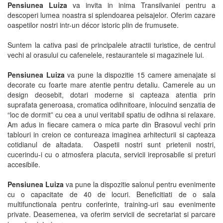
Pensiunea Luiza
va invita in inima Transilvaniei pentru a
descoperi lumea noastra si splendoarea peisajelor. Oferim cazare
oaspetilor nostri intr-un décor istoric plin de frumusete.
Suntem la cativa pasi de principalele atractii turistice, de centrul
vechi al orasului cu cafenelele, restaurantele si magazinele lui.
Pensiunea Luiza
va pune la dispozitie 15 camere amenajate si
decorate cu foarte mare atentie pentru detaliu. Camerele au un
design deosebit, dotari moderne si capteaza atentia prin
suprafata generoasa, cromatica odihnitoare, inlocuind senzatia de
“loc de dormit” cu cea a unui veritabil spatiu de odihna si relaxare.
Am adus in fiecare camera o mica parte din Brasovul vechi prin
tablouri in creion ce contureaza imaginea arhitecturii si capteaza
cotidianul de altadata. Oaspetii nostri sunt prietenii nostri,
cucerindu-i cu o atmosfera placuta, servicii ireprosabile si preturi
accesibile.
Pensiunea Luiza
va pune la dispozitie salonul pentru evenimente
cu o capacitate de 40 de locuri. Beneficitiati de o sala
multifunctionala pentru conferinte, training-uri sau evenimente
private. Deasemenea, va oferim servicii de secretariat si parcare