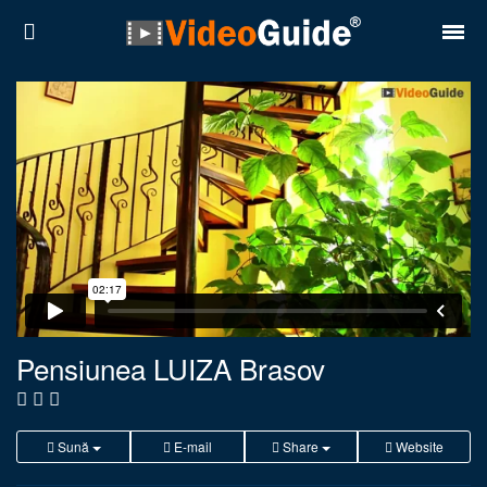
Locuri
Destinații
Prețuri
Contact
Despre noi
Reguli de confidentialitate
Pensiunea LUIZA Brasov
Parteneri
Română
English
Sună
E-mail
Share
Website