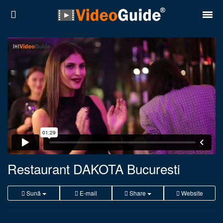
Locuri
Destinații
Prețuri
Contact
Despre noi
Reguli de confidentialitate
Restaurant DAKOTA Bucuresti
Parteneri
Sună
E-mail
Share
Website
Română
English