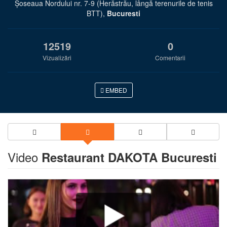
Şoseaua Nordului nr. 7-9 (Herăstrău, lângă terenurile de tenis
BTT),
Bucuresti
12519
0
Vizualizări
Comentarii
EMBED
Video
Restaurant DAKOTA Bucuresti