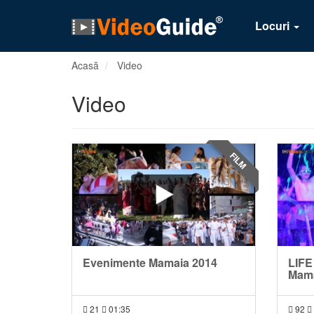
Locuri
Acasă
Video
Video
FILM
Evenimente Mamaia 2014
LIF
Mam
21
01:35
92