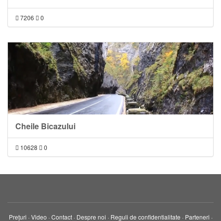
7206
0
Cheile Bicazului
10628
0
Prețuri
·
Video
·
Contact
·
Despre noi
·
Reguli de confidentialitate
·
Parteneri
·