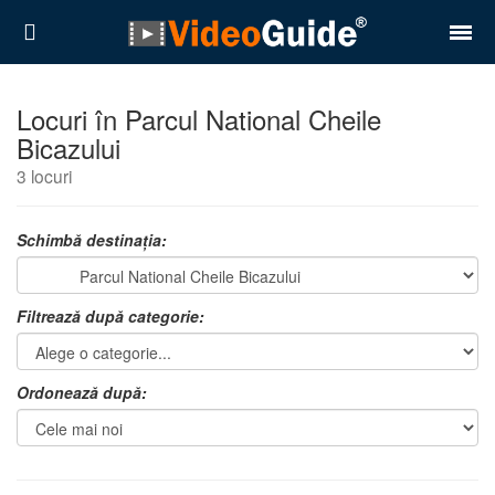
Locuri
Locuri în Parcul National Cheile
Bicazului
Destinații
3 locuri
Prețuri
Schimbă destinația:
Contact
Despre noi
Filtrează după categorie:
Reguli de confidentialitate
Ordonează după:
Parteneri
Română
English