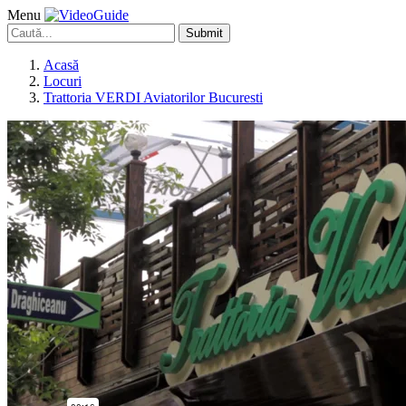
Menu
Submit
Acasă
Locuri
Trattoria VERDI Aviatorilor Bucuresti