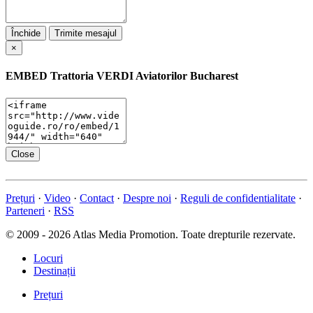
Închide
Trimite mesajul
×
EMBED
Trattoria VERDI Aviatorilor Bucharest
Close
Prețuri
·
Video
·
Contact
·
Despre noi
·
Reguli de confidentialitate
·
Parteneri
·
RSS
© 2009 - 2026 Atlas Media Promotion. Toate drepturile rezervate.
Locuri
Destinații
Prețuri