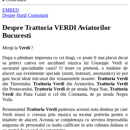
EMBED
Despre
Hartă
Comentarii
Despre
Trattoria VERDI Aviatorilor
Bucuresti
Mergi la
Verdi
?
Dupa o plimbare impreuna cu cei dragi, ce poate fi mai placut decat
sa petreci cateva ore ascultand muzica lui Giuseppe Verdi si
savurand specialitatile casei? O iesire cu prietenii, o intalnire de
afaceri sau evenimente speciale (nunti, botezuri, onomastice) isi pot
gasi locul ideal intr-unul din restaurantele noastre:
Trattoria Verdi
din Tineretului,
Trattoria Verdi
din Aviatorilor,
Trattoria Verdi
din Postavarului,
Trattoria Verdi
de pe strada Popa Nan,
Trattoria
Verdi
din Piata Galati si cel din Constanta, de pe strada Negru
Voda.
Restaurantul
Trattoria Verdi
pastreaza aceeasi nota distinsa pe care
Verdi insusi o creeaza prin muzica sa tocmai potrivita pentru o
intalnire de afaceri. Aceasta se completeaza cu servirea ireprosabila
asigurata de personalul cu inalta calificare in arta culinara italiana si