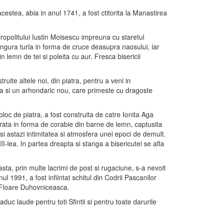
cestea, abia in anul 1741, a fost ctitorita la Manastirea
tropolitului Iustin Moisescu impreuna cu staretul
 singura turla in forma de cruce deasupra naosului, iar
n lemn de tei si poleita cu aur. Fresca bisericii
ruite altele noi, din piatra, pentru a veni in
peza si un arhondaric nou, care primeste cu dragoste
bloc de piatra, a fost construita de catre Ionita Aga
crata in forma de corabie din barne de lemn, captusita
si astazi intimitatea si atmosfera unei epoci de demult.
II-lea. In partea dreapta si stanga a bisericutei se afla
sta, prin multe lacrimi de post si rugaciune, s-a nevoit
ul 1991, a fost infiintat schitul din Codrii Pascanilor
 Floare Duhovniceasca.
uc laude pentru toti Sfintii si pentru toate darurile