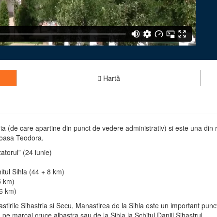
Hartă
a (de care apartine din punct de vedere administrativ) si este una din re
ioasa Teodora.
atorul” (24 iunie)
tul Sihla (44 + 8 km)
5 km)
 6 km)
irile Sihastria si Secu, Manastirea de la Sihla este un important punct d
 pe marcaj cruce albastra sau de la Sihla la Schitul Daniil Sihastrul.