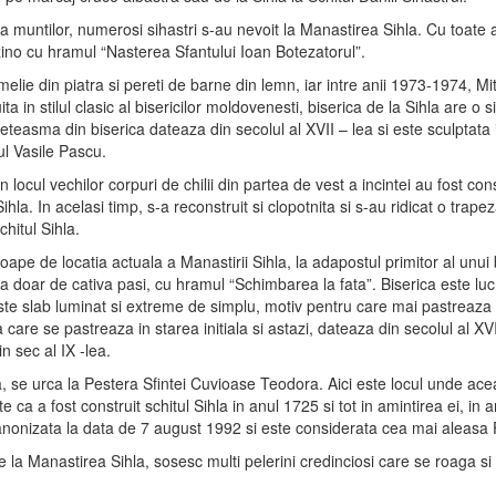
a muntilor, numerosi sihastri s-au nevoit la Manastirea Sihla. Cu toate a
zino cu hramul “Nasterea Sfantului Ioan Botezatorul”.
elie din piatra si pereti de barne din lemn, iar intre anii 1973-1974, Mi
ta in stilul clasic al bisericilor moldovenesti, biserica de la Sihla are o
apeteasma din biserica dateaza din secolul al XVII – lea si este sculptata i
rul Vasile Pascu.
 locul vechilor corpuri de chilii din partea de vest a incintei au fost const
hla. In acelasi timp, s-a reconstruit si clopotnita si s-au ridicat o tra
chitul Sihla.
oape de locatia actuala a Manastirii Sihla, la adapostul primitor al unui 
a doar de cativa pasi, cu hramul “Schimbarea la fata”. Biserica este lu
 este slab luminat si extreme de simplu, motiv pentru care mai pastreaza 
care se pastreaza in starea initiala si astazi, dateaza din secolul al XVI
in sec al IX -lea.
, se urca la Pestera Sfintei Cuvioase Teodora. Aici este locul unde acea
ca a fost construit schitul Sihla in anul 1725 si tot in amintirea ei, in an
anonizata la data de 7 august 1992 si este considerata cea mai aleasa
la Manastirea Sihla, sosesc multi pelerini credinciosi care se roaga si ad