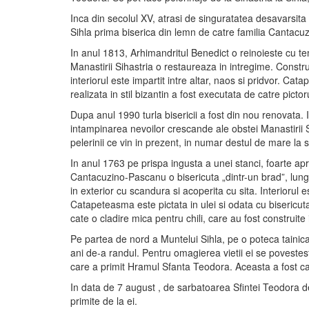
Inca din secolul XV, atrasi de singuratatea desavarsita 
Sihla prima biserica din lemn de catre familia Cantacu
In anul 1813, Arhimandritul Benedict o reinoieste cu tem
Manastirii Sihastria o restaureaza in intregime. Construi
interiorul este impartit intre altar, naos si pridvor. Cat
realizata in stil bizantin a fost executata de catre picto
Dupa anul 1990 turla bisericii a fost din nou renovata. In
intampinarea nevoilor crescande ale obstei Manastirii Si
pelerinii ce vin in prezent, in numar destul de mare la s
In anul 1763 pe prispa ingusta a unei stanci, foarte apr
Cantacuzino-Pascanu o bisericuta „dintr-un brad”, lung
in exterior cu scandura si acoperita cu sita. Interiorul
Catapeteasma este pictata in ulei si odata cu bisericuta 
cate o cladire mica pentru chili, care au fost construite 
Pe partea de nord a Muntelui Sihla, pe o poteca tainica
ani de-a randul. Pentru omagierea vietii ei se povesteste 
care a primit Hramul Sfanta Teodora. Aceasta a fost c
In data de 7 august , de sarbatoarea Sfintei Teodora de 
primite de la ei.