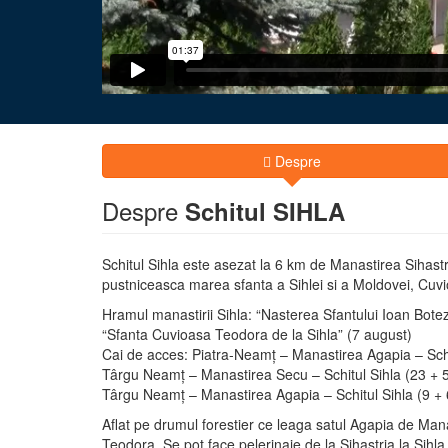
Despre
Despre
Schitul SIHLA
Schitul Sihla este asezat la 6 km de Manastirea Sihastri
pustniceasca marea sfanta a Sihlei si a Moldovei, Cuv
Hramul manastirii Sihla: “Nasterea Sfantului Ioan Botez
“Sfanta Cuvioasa Teodora de la Sihla” (7 august)
Cai de acces: Piatra-Neamţ – Manastirea Agapia – Schi
Târgu Neamţ – Manastirea Secu – Schitul Sihla (23 + 
Târgu Neamţ – Manastirea Agapia – Schitul Sihla (9 +
Aflat pe drumul forestier ce leaga satul Agapia de Manast
Teodora. Se pot face pelerinaje de la Sihastria la Sihla,