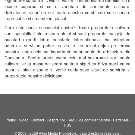
legendarei statui a lui Ovidiu. Venim in intampinarea clientilor cu o
locatie superba si cu o varietate de sortimente culinare,
delicatesuri, vinuri de soi, toate acestea combinate cu o servire
ireprosabila si un ambient placut.
Care este cheia succesului nostru? Toate preparatele culinare
sunt specialitati ale restaurantului si sunt preparate cu grija de
bucatari experti intr-o bucatarie internationala. Va asteptam
pentru a servi un pahar cu vin, a lua micul dejun pe terasa
noastra, langa cele mai importante monumente de arhitectura din
Constanta. Pentru pranz avem cele mai savuroase sortimente
culinare iar la masa de seara suntem siguri ca briza marii va va
racori si bine dispune in verile calduroase alturi de servirea si
preparatele noastre delicioase.
Prețuri
·
Video
·
Contact
·
Despre noi
·
Reguli de confidentialitate
·
Parteneri
·
RSS
© 2009 - 2026 Atlas Media Promotion. Toate drepturile rezervate.