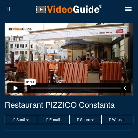
Locuri
Destinații
Prețuri
Contact
Despre noi
Reguli de confidentialitate
Restaurant PIZZICO Constanta
Parteneri
Sună
E-mail
Share
Website
Română
English