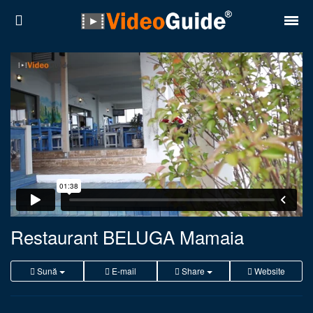
Locuri
Destinații
Prețuri
Contact
Despre noi
Reguli de confidentialitate
Restaurant BELUGA Mamaia
Parteneri
Sună
E-mail
Share
Website
Română
English