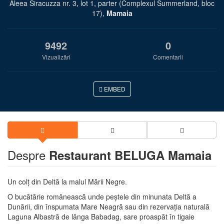
Aleea Siracuzza nr. 3, lot 1, parter (Complexul Summerland, bloc
17),
Mamaia
9492
0
Vizualizări
Comentarii
EMBED
Despre
Restaurant BELUGA Mamaia
Un colţ din Deltă la malul Mării Negre.
O bucătărie românească unde peştele din minunata Deltă a
Dunării, din înspumata Mare Neagră sau din rezervaţia naturală
Laguna Albastră de lânga Babadag, sare proaspăt în tigaie