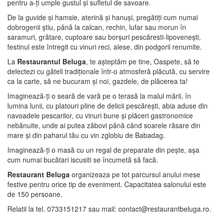
pentru a-ţi umple gustul şi sufletul de savoare.
De la guvide şi hamsie, aterină şi hanuşi, pregătiţi cum numai
dobrogenii ştiu, până la calcan, rechin, lufar sau morun în
saramuri, grătare, cuptoare sau borşuri pescăresti-lipoveneşti,
festinul este întregit cu vinuri reci, alese, din podgorii renumite.
La
Restaurantul Beluga
, te aşteptăm pe tine, Oaspete, să te
delectezi cu găteli tradiţionale într-o atmosferă plăcută, cu servire
ca la carte, să ne bucuram şi noi, gazdele, de plăcerea ta!
Imaginează-ţi o seară de vară pe o terasă la malul mării, în
lumina lunii, cu platouri pline de delicii pescăreşti, abia aduse din
navoadele pescarilor, cu vinuri bune şi plăceri gastronomice
nebănuite, unde ai putea zăbovi până când soarele răsare din
mare şi din paharul tău cu vin zglobiu de Babadag.
Imaginează-ţi o masă cu un regal de preparate din peşte, aşa
cum numai bucătari iscusiti se încumetă să facă.
Restaurant Beluga
organizeaza pe tot parcursul anului mese
festive pentru orice tip de eveniment. Capacitatea salonului este
de 150 persoane.
Relatii la tel. 0733151217 sau mail: contact@restaurantbeluga.ro.