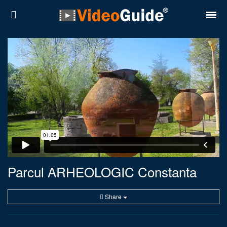
Locuri
Destinații
Prețuri
Contact
Despre noi
Reguli de confidentialitate
Parcul ARHEOLOGIC Constanta
Parteneri
Share
Română
English