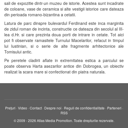
sali de expozitie dintr-un muzeu de istorie. Acestea sunt incadrate
de coloane, vase de ceramica si alte vestigii istorice care dateaza
din perioada romano-bizantina a cetatii.
Latura de parc dinspre bulevardul Ferdinand este inca marginita
de zidul roman de incinta, constructie ce dateaza din secolul al III-
lea d.Hr. si care prezinta doua porti de intrare in cetate. Tot aici
pot fi observate ramasitele Turnului Macelarilor, refacut in timpul
lui Iustinian, si o serie de alte fragmente arhitectonice ale
Tomisului antic.
Pe peretele cladirii aflate in extremitatea estica a parcului se
poate observa Harta asezarilor antice din Dobrogea, un obiectiv
realizat la scara mare si confectionat din piatra naturala.
Prețuri
·
Video
·
Contact
·
Despre noi
·
Reguli de confidentialitate
·
Parteneri
·
RSS
© 2009 - 2026 Atlas Media Promotion. Toate drepturile rezervate.