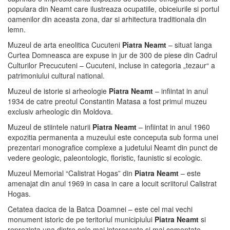
populara din Neamt care ilustreaza ocupatiile, obiceiurile si portul
oamenilor din aceasta zona, dar si arhitectura traditionala din
lemn.
Muzeul de arta eneolitica Cucuteni
Piatra Neamt
– situat langa
Curtea Domneasca are expuse in jur de 300 de piese din Cadrul
Culturilor Precucuteni – Cucuteni, incluse in categoria „tezaur“ a
patrimoniului cultural national.
Muzeul de istorie si arheologie
Piatra Neamt
– infiintat in anul
1934 de catre preotul Constantin Matasa a fost primul muzeu
exclusiv arheologic din Moldova.
Muzeul de stiintele naturii
Piatra Neamt
– infiintat in anul 1960
expozitia permanenta a muzeului este conceputa sub forma unei
prezentari monografice complexe a judetului Neamt din punct de
vedere geologic, paleontologic, floristic, faunistic si ecologic.
Muzeul Memorial “Calistrat Hogas” din
Piatra Neamt
– este
amenajat din anul 1969 in casa in care a locuit scriitorul Calistrat
Hogas.
Cetatea dacica de la Batca Doamnei – este cel mai vechi
monument istoric de pe teritoriul municipiului
Piatra Neamt
si
reprezinta una dintre cele mai interesante si mai comentate