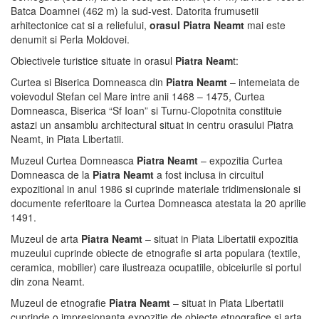
Batca Doamnei (462 m) la sud-vest. Datorita frumusetii
arhitectonice cat si a reliefului,
orasul Piatra Neamt
mai este
denumit si Perla Moldovei.
Obiectivele turistice situate in orasul
Piatra Neam
t:
Curtea si Biserica Domneasca din
Piatra Neamt
– intemeiata de
voievodul Stefan cel Mare intre anii 1468 – 1475, Curtea
Domneasca, Biserica “Sf Ioan” si Turnu-Clopotnita constituie
astazi un ansamblu architectural situat in centru orasului Piatra
Neamt, in Piata Libertatii.
Muzeul Curtea Domneasca
Piatra Neamt
– expozitia Curtea
Domneasca de la
Piatra Neamt
a fost inclusa in circuitul
expozitional in anul 1986 si cuprinde materiale tridimensionale si
documente referitoare la Curtea Domneasca atestata la 20 aprilie
1491.
Muzeul de arta
Piatra Neamt
– situat in Piata Libertatii expozitia
muzeului cuprinde obiecte de etnografie si arta populara (textile,
ceramica, mobilier) care ilustreaza ocupatiile, obiceiurile si portul
din zona Neamt.
Muzeul de etnografie
Piatra Neamt
– situat in Piata Libertatii
cuprinde o impresionanta expozitie de obiecte etnografice si arta