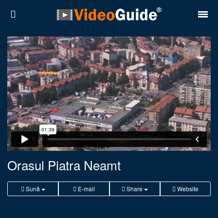
Locuri
Destinații
Prețuri
Contact
Despre noi
Reguli de confidentialitate
Orasul Piatra Neamt
Parteneri
Sună
E-mail
Share
Website
Română
English