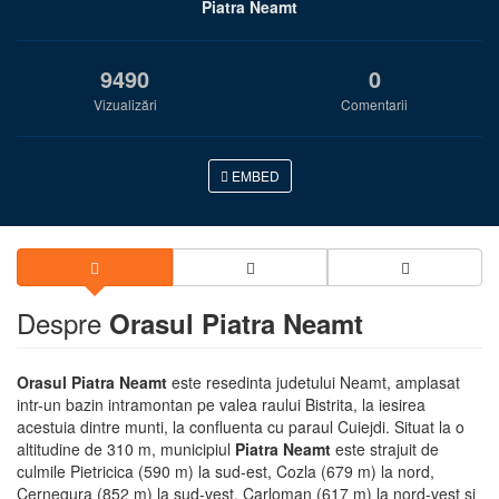
Piatra Neamt
9490
0
Vizualizări
Comentarii
EMBED
Despre
Orasul Piatra Neamt
Orasul Piatra Neamt
este resedinta judetului Neamt, amplasat
intr-un bazin intramontan pe valea raului Bistrita, la iesirea
acestuia dintre munti, la confluenta cu paraul Cuiejdi. Situat la o
altitudine de 310 m, municipiul
Piatra Neamt
este strajuit de
culmile Pietricica (590 m) la sud-est, Cozla (679 m) la nord,
Cernegura (852 m) la sud-vest, Carloman (617 m) la nord-vest si