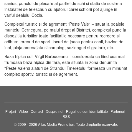
sanius, punctul de plecare al partiei de schi si statia de sosire a
instalatiei de telescaun cu ajutorul carei schiorii pot ajunge in
varful dealului Cozla.
Complexul turistic si de agrement “Peste Vale” – situat la poalele
muntelui Cernegura, pe malul drept al Bistritei, complexul pune la
dispozitia turistilor toate facilitatile necesare pentru recreere si
odihna: terenuri de sport, locuri de joaca pentru copii, bazine de
inot, plaja amenajata si camping, sezlonguri si gratare, etc.
Baza hipica col. Virgil Barbuceanu – considerata ca fiind cea mai
frumoasa baza hipica din tara, este situata in zona denumita
“Peste Vale”si alaturi de Strandul Tineretului formeaza un minunat
complex sportiv, turistic si de agrement.
Prețuri
·
Video
·
Contact
·
Despre noi
·
Reguli de confidentialitate
·
Parteneri
·
RSS
© 2009 - 2026 Atlas Media Promotion. Toate drepturile rezervate.