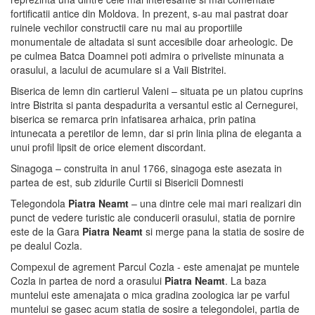
fortificatii antice din Moldova. In prezent, s-au mai pastrat doar
ruinele vechilor constructii care nu mai au proportiile
monumentale de altadata si sunt accesibile doar arheologic. De
pe culmea Batca Doamnei poti admira o priveliste minunata a
orasului, a lacului de acumulare si a Vaii Bistritei.
Biserica de lemn din cartierul Valeni – situata pe un platou cuprins
intre Bistrita si panta despadurita a versantul estic al Cernegurei,
biserica se remarca prin infatisarea arhaica, prin patina
intunecata a peretilor de lemn, dar si prin linia plina de eleganta a
unui profil lipsit de orice element discordant.
Sinagoga – construita in anul 1766, sinagoga este asezata in
partea de est, sub zidurile Curtii si Bisericii Domnesti
Telegondola
Piatra Neamt
– una dintre cele mai mari realizari din
punct de vedere turistic ale conducerii orasului, statia de pornire
este de la Gara
Piatra Neamt
si merge pana la statia de sosire de
pe dealul Cozla.
Compexul de agrement Parcul Cozla - este amenajat pe muntele
Cozla in partea de nord a orasului
Piatra Neamt
. La baza
muntelui este amenajata o mica gradina zoologica iar pe varful
muntelui se gasec acum statia de sosire a telegondolei, partia de