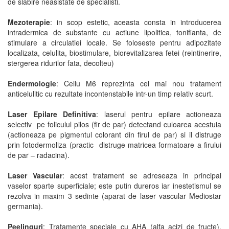
de slabire neasistate de specialisti.
Mezoterapie
: in scop estetic, aceasta consta in introducerea
intradermica de substante cu actiune lipolitica, tonifianta, de
stimulare a circulatiei locale. Se foloseste pentru adipozitate
localizata, celulita, biostimulare, biorevitalizarea fetei (reintinerire,
stergerea ridurilor fata, decolteu)
Endermologie
: Cellu M6 reprezinta cel mai nou tratament
anticelulitic cu rezultate incontenstabile intr-un timp relativ scurt.
Laser Epilare Definitiva
: laserul pentru epilare actioneaza
selectiv pe foliculul pilos (fir de par) detectand culoarea acestuia
(actioneaza pe pigmentul colorant din firul de par) si il distruge
prin fotodermoliza (practic distruge matricea formatoare a firului
de par – radacina).
Laser Vascular
: acest tratament se adreseaza in principal
vaselor sparte superficiale; este putin dureros iar inestetismul se
rezolva in maxim 3 sedinte (aparat de laser vascular Mediostar
germania).
Peelinguri
: Tratamente speciale cu AHA (alfa acizi de fructe),