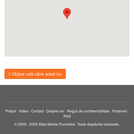
Obține rută către acest loc
Prețuri
·
Video
·
Contact
·
Despre noi
·
Reguli de confidentialitate
·
Parteneri
·
RSS
© 2009 - 2026 Atlas Media Promotion. Toate drepturile rezervate.