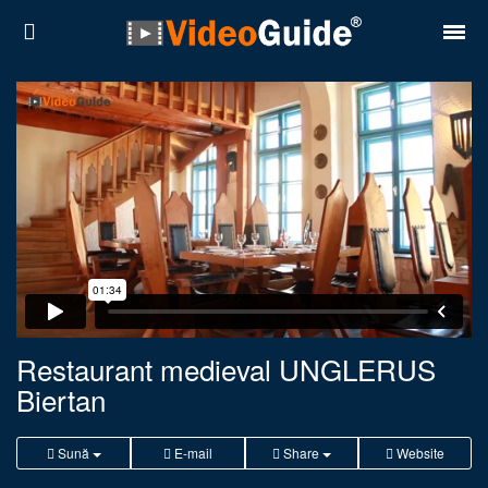
Locuri
Destinații
Prețuri
Contact
Despre noi
Reguli de confidentialitate
Restaurant medieval UNGLERUS
Biertan
Parteneri
Română
English
Sună
E-mail
Share
Website