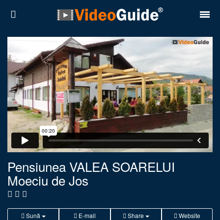
Locuri
Destinații
Prețuri
Contact
Despre noi
Reguli de confidentialitate
Pensiunea VALEA SOARELUI
Moeciu de Jos
Parteneri
Română
English
Sună
E-mail
Share
Website