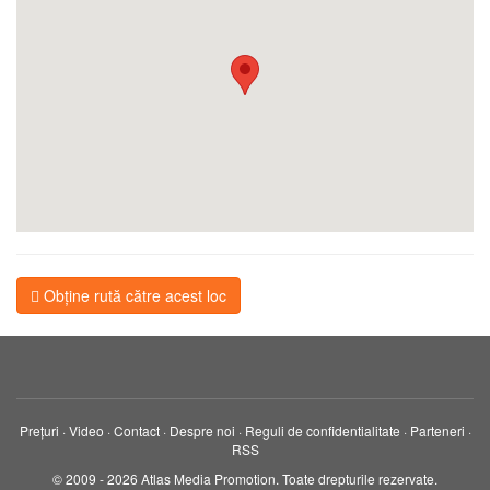
Obține rută către acest loc
Prețuri
·
Video
·
Contact
·
Despre noi
·
Reguli de confidentialitate
·
Parteneri
·
RSS
© 2009 - 2026 Atlas Media Promotion. Toate drepturile rezervate.