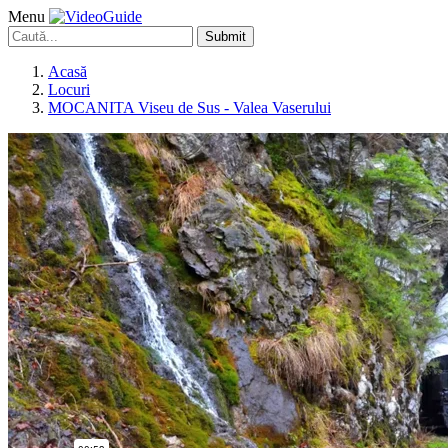
Menu
Submit
Acasă
Locuri
MOCANITA Viseu de Sus - Valea Vaserului