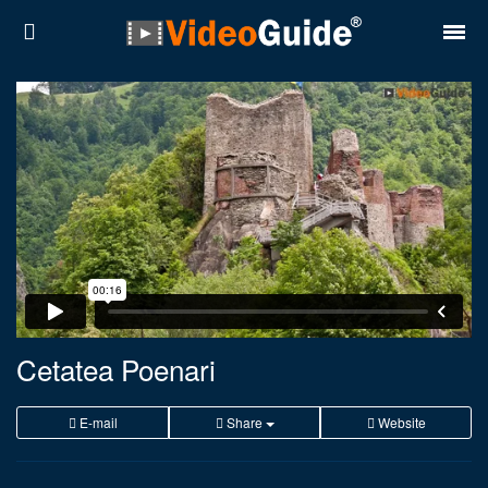
Locuri
Destinații
Prețuri
Contact
Despre noi
Reguli de confidentialitate
Cetatea Poenari
Parteneri
E-mail
Share
Website
Română
English