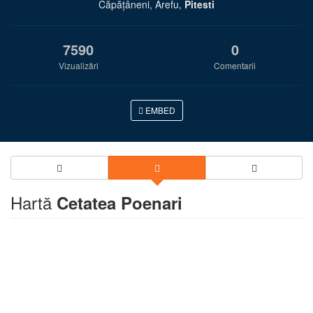
Căpăţâneni, Arefu,
Pitesti
7590
0
Vizualizări
Comentarii
EMBED
Hartă
Cetatea Poenari