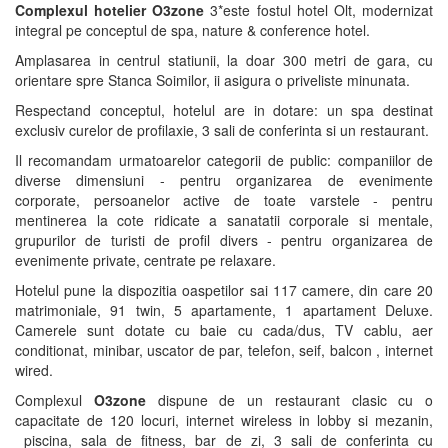
Complexul hotelier O3zone
3*este fostul hotel Olt, modernizat
integral pe conceptul de spa, nature & conference hotel.
Amplasarea in centrul statiunii, la doar 300 metri de gara, cu
orientare spre Stanca Soimilor, ii asigura o priveliste minunata.
Respectand conceptul, hotelul are in dotare: un spa destinat
exclusiv curelor de profilaxie, 3 sali de conferinta si un restaurant.
Il recomandam urmatoarelor categorii de public: companiilor de
diverse dimensiuni - pentru organizarea de evenimente
corporate, persoanelor active de toate varstele - pentru
mentinerea la cote ridicate a sanatatii corporale si mentale,
grupurilor de turisti de profil divers - pentru organizarea de
evenimente private, centrate pe relaxare.
Hotelul pune la dispozitia oaspetilor sai 117 camere, din care 20
matrimoniale, 91 twin, 5 apartamente, 1 apartament Deluxe.
Camerele sunt dotate cu baie cu cada/dus, TV cablu, aer
conditionat, minibar, uscator de par, telefon, seif, balcon , internet
wired.
Complexul
O3zone
dispune de un restaurant clasic cu o
capacitate de 120 locuri, internet wireless in lobby si mezanin,
piscina, sala de fitness, bar de zi, 3 sali de conferinta cu