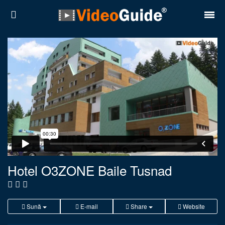
Locuri
Destinații
Prețuri
Contact
Despre noi
Reguli de confidentialitate
Hotel O3ZONE Baile Tusnad
Parteneri
Română
English
Sună
E-mail
Share
Website