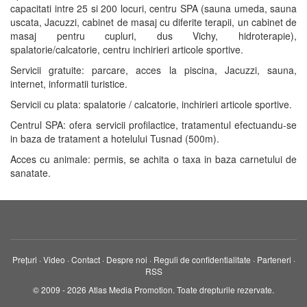
capacitati intre 25 si 200 locuri, centru SPA (sauna umeda, sauna
uscata, Jacuzzi, cabinet de masaj cu diferite terapii, un cabinet de
masaj pentru cupluri, dus Vichy, hidroterapie),
spalatorie/calcatorie, centru inchirieri articole sportive.
Servicii gratuite: parcare, acces la piscina, Jacuzzi, sauna,
internet, informatii turistice.
Servicii cu plata: spalatorie / calcatorie, inchirieri articole sportive.
Centrul SPA: ofera servicii profilactice, tratamentul efectuandu-se
in baza de tratament a hotelului Tusnad (500m).
Acces cu animale: permis, se achita o taxa in baza carnetului de
sanatate.
Prețuri
·
Video
·
Contact
·
Despre noi
·
Reguli de confidentialitate
·
Parteneri
·
RSS
© 2009 - 2026 Atlas Media Promotion. Toate drepturile rezervate.