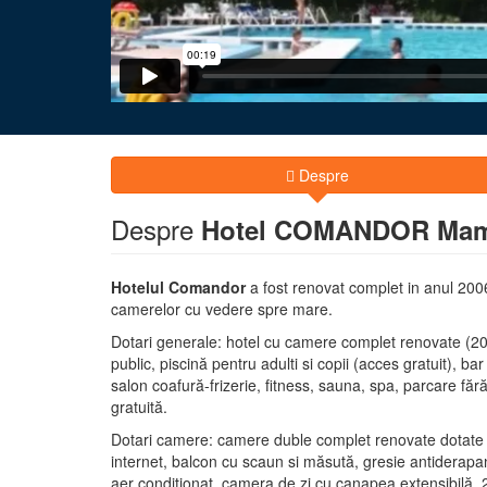
Despre
Despre
Hotel COMANDOR Mam
Hotelul Comandor
a fost renovat complet in anul 2006
camerelor cu vedere spre mare.
Dotari generale: hotel cu camere complet renovate (2006
public, piscină pentru adulti si copii (acces gratuit), ba
salon coafură-frizerie, fitness, sauna, spa, parcare fără 
gratuită.
Dotari camere: camere duble complet renovate dotate cu
internet, balcon cu scaun si măsută, gresie antiderapa
aer conditionat, camera de zi cu canapea extensibilă, 2 f