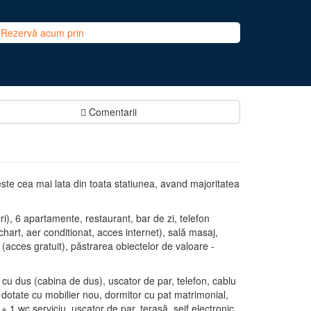
Rezervă acum prin
Comentarii
ste cea mai lata din toata statiunea, avand majoritatea
i), 6 apartamente, restaurant, bar de zi, telefon
ipchart, aer conditionat, acces internet), sală masaj,
i (acces gratuit), păstrarea obiectelor de valoare -
cu dus (cabina de dus), uscator de par, telefon, cablu
dotate cu mobilier nou, dormitor cu pat matrimonial,
+ 1 wc serviciu, uscator de par, terasă, seif electronic,