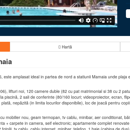
Hartă
aia
, este amplasat ideal in partea de nord a statiunii Mamaia unde plaja e
), lifturi noi, 120 camere duble (82 cu pat matrimonial si 38 cu 2 patur
r la piscină, 2 sali de conferinte (80/160 locuri; videoproiector, ecran, fl
plată, nepăzită (in limita locurilor disponibile), loc de joacă pentru copi
 mobilier nou, geam termopan, tv cablu, minibar, aer conditionat, băi 
nta + carpete in camera, seif electronic; apartamente complet renovate 
otolii, tv cablu, cablu internet, minibar, telefon, 1 baie (cabina de dus) 