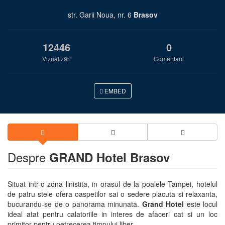
str. Garii Noua, nr. 6
Brasov
12446
0
Vizualizări
Comentarii
EMBED
Despre
GRAND Hotel Brasov
Situat intr-o zona linistita, in orasul de la poalele Tampei, hotelul
de patru stele ofera oaspetilor sai o sedere placuta si relaxanta,
bucurandu-se de o panorama minunata.
Grand Hotel
este locul
ideal atat pentru calatoriile in interes de afaceri cat si un loc
primitor pentru petrecerea timpului liber.