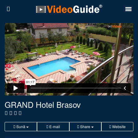
Locuri
Destinații
Prețuri
Contact
Despre noi
Reguli de confidentialitate
GRAND Hotel Brasov
Parteneri
Română
English
Sună
E-mail
Share
Website