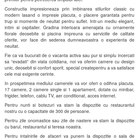
Constructia impresioneaza prin imbinarea stilurilor classic cu
modern lasand o impresie placuta, o placere garantata pentru
trup si momente de neuitat pentru suflet. Intr-un mediu elegant,
intim si ospitalier. Gradina interioara amenajata cu ornamente
florale deosebite si piscina impreuna cu serviciile de calitate
oferite, vor face din sederea dumneavoastra o experienta de
neuitat.
Fie ca va bucurati de o vacanta activa sau pur si simplu incercati
sa “evadati” din viata cotidiana, noi va oferim camere cu design
unic, deosebit si confort sporit, special createpentru a va satisface
cele mai exigente cerinte.
In prospetimea mediului camerele va vor oferi o odihna placuta.
17 camere, 2 camere single si 1 apartament, dotate cu minibar,
frigider, telefon, cablu TV, aer conditionat, acces internet.
Pentru nunti si botezuri va stam la dispozitie cu restaurantul
nostru cu o capacitate de 300 de persoane.
Pentru zile onomastice sau zile de nastere va stam la dispozitie
cu barul, restaurantul si teresa noastra.
Pentru intalnirile de afaceri va punem la dispozitie o sala de