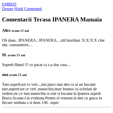
EMBED
Despre
Hartă
Comentarii
Comentarii
Terasa IPANERA Mamaia
Alice
acum 15 ani
Oh daaa...IPANERA...IPANERA....stil brazilian :X:X:X:X cine
stie, cunoasteeee....
M.
acum 15 ani
Superb filmul !!! ce pacat ca s-a dus vara...
ana
acum 15 ani
Tare,superb,tot ce vrei...,imi place mai ales ca ai un bucatar
tare,superb,tot ce vrei ,manechin,tinar frumos cu ochelari de
vedere,etc.ce mai manechin si este si bucatar la Ipanera superb
Bravo.Scoate-l in evidenta.Pentru el veneam la tine cu gasca in
fiecare simbata a si dum. OK. super