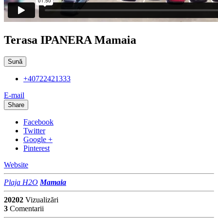
Terasa IPANERA Mamaia
Sună
+40722421333
E-mail
Share
Facebook
Twitter
Google +
Pinterest
Website
Plaja H2O
Mamaia
20202
Vizualizări
3
Comentarii