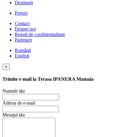
Destinații
Prețuri
Contact
Despre noi
Reguli de confidentialitate
Parteneri
Română
English
×
Trimite e-mail la
Terasa IPANERA Mamaia
Numele tău
Adresa de e-mail
Mesajul tău